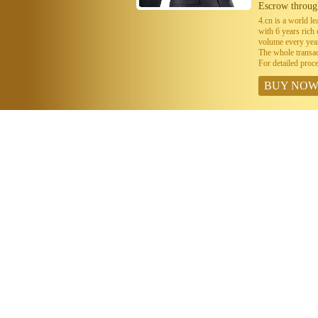
Escrow throug
4.cn is a world 
with 6 years ric
volume every year
The whole transa
For detailed proc
BUY NO