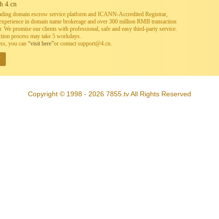
h 4.cn
leading domain escrow service platform and ICANN-Accredited Registrar,
h experience in domain name brokerage and over 300 million RMB transaction
. We promise our clients with professional, safe and easy third-party service.
ction process may take 5 workdays.
ess, you can
“visit here”
or contact support@4.cn.
W
Copyright © 1998 - 2026 7855.tv All Rights Reserved