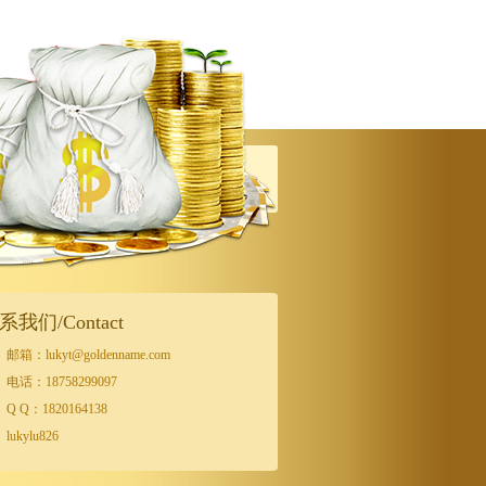
系我们/Contact
邮箱：lukyt@goldenname.com
电话：18758299097
Q Q：1820164138
lukylu826